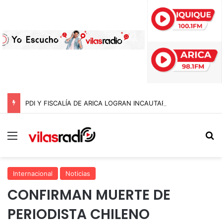
PDI Y FISCALÍA DE ARICA LOGRAN INCAUTAR 28 KILOS DE MARIHUANA OCULTOS EN UN CAMIÓN DE ALTO TONELAJE EN CHUNGARÁ
Menú
B
Internacional
Noticias
CONFIRMAN MUERTE DE
PERIODISTA CHILENO