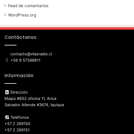
Feed de comentarios
WordPress.org
Contáctanos
contacto@vilasradio.cl
+56 9 57348811
Información
Dirección
Maipú #652 oficina 11, Arica
Salvador Allende #3674, Iquique
Teléfonos
+57 2 269150
+57 2 269151