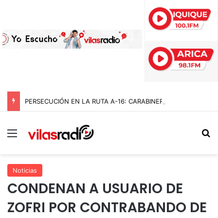
PERSECUCIÓN EN LA RUTA A-16: CARABINEROS DETIENE A CUATRO DELINCUENTES Y RECUPERA AUTO ROBADO EN BAJO MOLLE
Menú
B
Noticias
CONDENAN A USUARIO DE
ZOFRI POR CONTRABANDO DE