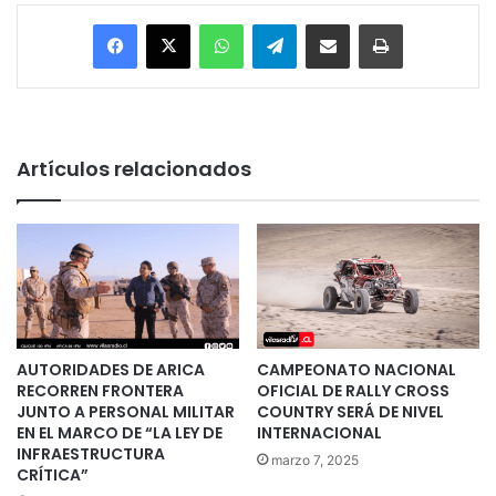
Facebook
X
WhatsApp
Telegram
Enviar vía email
Imprimir
Artículos relacionados
AUTORIDADES DE ARICA
CAMPEONATO NACIONAL
RECORREN FRONTERA
OFICIAL DE RALLY CROSS
JUNTO A PERSONAL MILITAR
COUNTRY SERÁ DE NIVEL
EN EL MARCO DE “LA LEY DE
INTERNACIONAL
INFRAESTRUCTURA
marzo 7, 2025
CRÍTICA”