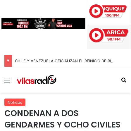
CHILE Y VENEZUELA OFICIALIZAN EL REINICIO DE RELACIONES CONSULARES Y AVANZAN HACIA LA NORMALIZACIÓN DE VÍNCULOS BILATERALES
Menú
B
Noticias
CONDENAN A DOS
GENDARMES Y OCHO CIVILES