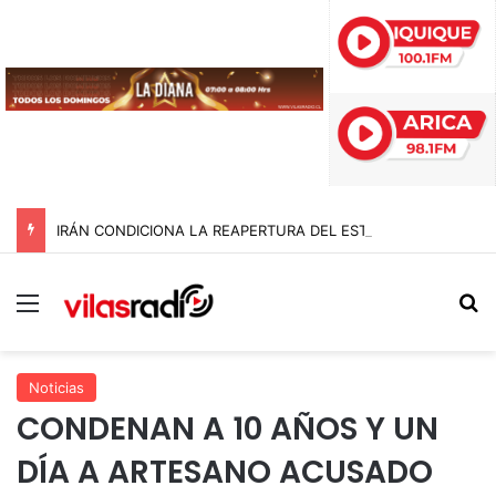
IRÁN CONDICIONA LA REAPERTURA DEL ESTRECHO DE ORMUZ Y EXIGE A ESTADOS UNIDOS EL FIN DEL BLOQUEO Y REPARACIONES DE GUERRA
Menú
B
Noticias
CONDENAN A 10 AÑOS Y UN
DÍA A ARTESANO ACUSADO