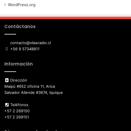
WordPress.org
Contáctanos
contacto@vilasradio.cl
+56 9 57348811
Información
Dirección
Maipú #652 oficina 11, Arica
Salvador Allende #3674, Iquique
Teléfonos
+57 2 269150
+57 2 269151