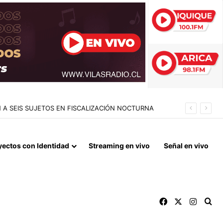
RAN RUCO USADO COMO CENTRO DE ACOPIO
yectos con Identidad
Streaming en vivo
Señal en vivo
Facebook
X
Instag
Bu