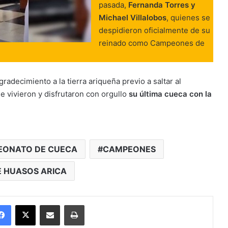
pasada,
Fernanda Torres y
Michael Villalobos
, quienes se
despidieron oficialmente de su
reinado como Campeones de
adecimiento a la tierra ariqueña previo a saltar al
de vivieron y disfrutaron con orgullo
su última cueca con la
ONATO DE CUECA
CAMPEONES
E HUASOS ARICA
Facebook
X
Enviar vía email
Imprimir