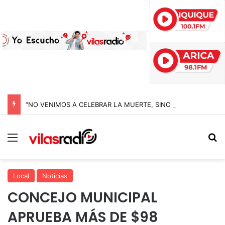
“NO VENIMOS A CELEBRAR LA MUERTE, SINO LA VIDA”: LA EMOTIVA ROMERÍA AL CEMENTERIO QUE MARCA EL CORAZÓN DE LA FIESTA DE SAN LORENZO
Menú
B
Local
Noticias
CONCEJO MUNICIPAL
APRUEBA MÁS DE $98