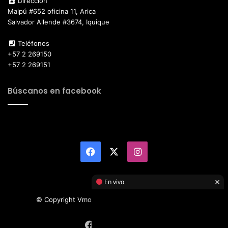
Dirección
Maipú #652 oficina 11, Arica
Salvador Allende #3674, Iquique
Teléfonos
+57 2 269150
+57 2 269151
Búscanos en facebook
Facebook
X
Instagram
×
En vivo
© Copyright Vmotor TI 2026, All Rights Reserved
Facebook
X
Instagram