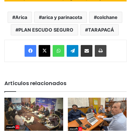
Arica
arica y parinacota
colchane
PLAN ESCUDO SEGURO
TARAPACÁ
Facebook
X
WhatsApp
Telegram
Enviar vía email
Imprimir
Artículos relacionados