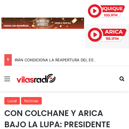
IRÁN CONDICIONA LA REAPERTURA DEL ESTRECHO DE ORMUZ Y EXIGE A ESTADOS UNIDOS EL FIN DEL BLOQUEO Y REPARACIONES DE GUERRA
Menú
B
Local
Noticias
CON COLCHANE Y ARICA
BAJO LA LUPA: PRESIDENTE