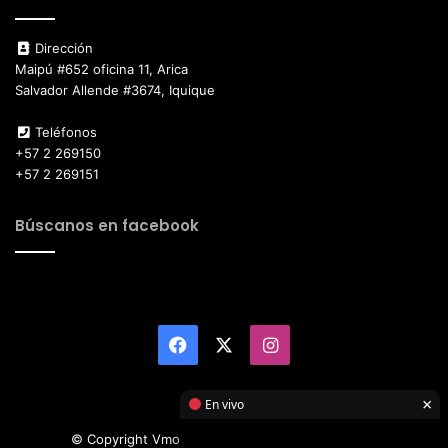
Dirección
Maipú #652 oficina 11, Arica
Salvador Allende #3674, Iquique
Teléfonos
+57 2 269150
+57 2 269151
Búscanos en facebook
Facebook
X
Instagram
×
En vivo
© Copyright Vmotor TI 2026, All Rights Reserved