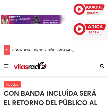
CON NUEVO HIMNO Y NIÑO EMBAJADOR: TELETÓN ARRANCA SU CAMPAÑA 2026 CON LA META DE SUPERAR LOS $44 MIL MILLONES
Menú
B
Noticias
CON BANDA INCLUÍDA SERÁ
EL RETORNO DEL PÚBLICO AL