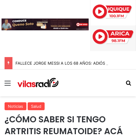
FALLECE JORGE MESSI A LOS 68 AÑOS: ADIÓS AL PADRE Y ARQUITECTO DE LA CARRERA DE LIONEL MESSI
Menú
B
Noticias
Salud
¿CÓMO SABER SI TENGO
ARTRITIS REUMATOIDE? ACÁ