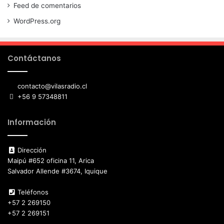
Feed de comentarios
WordPress.org
Contáctanos
contacto@vilasradio.cl
+56 9 57348811
Información
Dirección
Maipú #652 oficina 11, Arica
Salvador Allende #3674, Iquique
Teléfonos
+57 2 269150
+57 2 269151