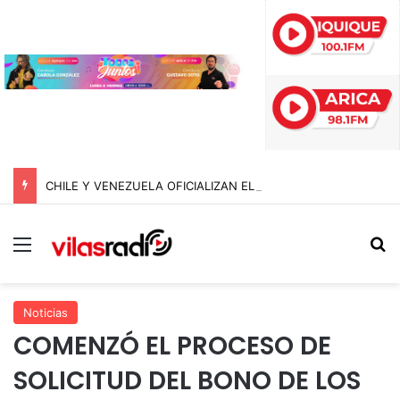
CHILE Y VENEZUELA OFICIALIZAN EL REINICIO DE RELACIONES CONSULARES Y AVANZAN HACIA LA NORMALIZACIÓN DE VÍNCULOS BILATERALES
Menú
B
Noticias
COMENZÓ EL PROCESO DE
SOLICITUD DEL BONO DE LOS