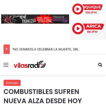
“NO VENIMOS A CELEBRAR LA MUERTE, SINO LA VIDA”: LA EMOTIVA ROMERÍA AL CEMENTERIO QUE MARCA EL CORAZÓN DE LA FIESTA DE SAN LORENZO
Menú
B
Noticias
COMBUSTIBLES SUFREN
NUEVA ALZA DESDE HOY