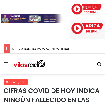
NUEVO ROSTRO PARA AVENIDA HÉROES DE LA CONCEPCIÓN: MUNICIPIO MEJORA MÁS DE 400 METROS CUADRADOS DE ESPACIO PÚBLICO
Menú
B
Sin categoría
CIFRAS COVID DE HOY INDICA
NINGÚN FALLECIDO EN LAS