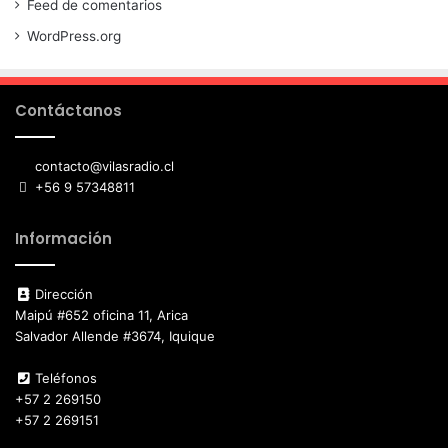
Feed de comentarios
WordPress.org
Contáctanos
contacto@vilasradio.cl
+56 9 57348811
Información
Dirección
Maipú #652 oficina 11, Arica
Salvador Allende #3674, Iquique
Teléfonos
+57 2 269150
+57 2 269151