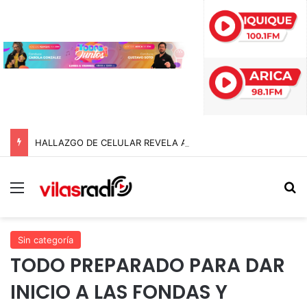
HALLAZGO DE CELULAR REVELA ABUSOS CONTRA MENOR Y TERMINA CON PROFESOR EN PRISIÓN PREVENTIVA
Menú
B
Sin categoría
TODO PREPARADO PARA DAR
INICIO A LAS FONDAS Y