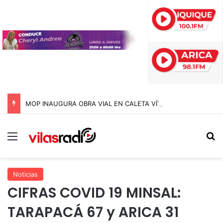
MOP INAUGURA OBRA VIAL EN CALETA VÍTOR PARA EVITAR CORTES DE RUTA DURANTE LAS CRECIDAS ESTIVALES EN ARICA Y PARINACOTA
Menú
B
Noticias
CIFRAS COVID 19 MINSAL:
TARAPACÁ 67 y ARICA 31