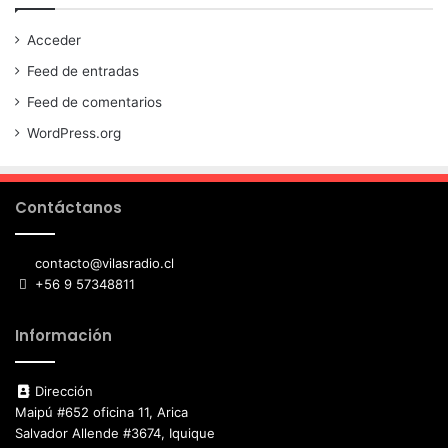
Acceder
Feed de entradas
Feed de comentarios
WordPress.org
Contáctanos
contacto@vilasradio.cl
+56 9 57348811
Información
Dirección
Maipú #652 oficina 11, Arica
Salvador Allende #3674, Iquique