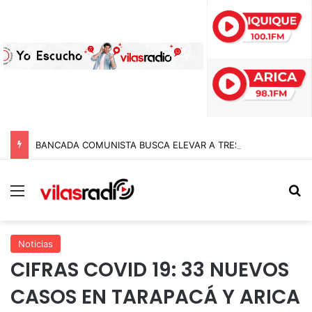
BANCADA COMUNISTA BUSCA ELEVAR A TRES AÑOS DE CÁRCEL LAS PENAS A POLICÍAS POR APREMIOS ILEGÍTIMOS EN MODIFICACIÓN A LA LEY NAIN-RETAMAL
Menú
B
Noticias
CIFRAS COVID 19: 33 NUEVOS
CASOS EN TARAPACÁ Y ARICA