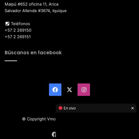
Maipú #652 oficina 11, Arica
Salvador Allende #3674, Iquique
Teléfonos
+57 2 269150
+57 2 269151
Búscanos en facebook
Facebook
X
Instagram
×
En vivo
© Copyright Vmotor TI 2026, All Rights Reserved
Facebook
X
Instagram