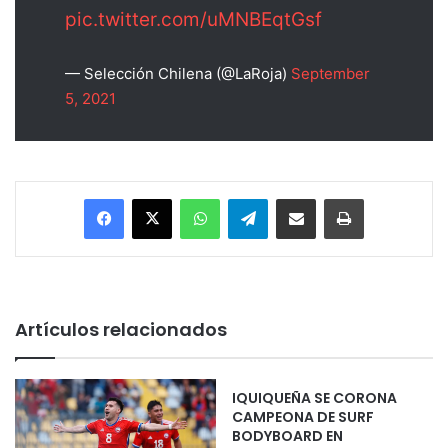
pic.twitter.com/uMNBEqtGsf
— Selección Chilena (@LaRoja)
September
5, 2021
Facebook
X
WhatsApp
Telegram
Enviar vía email
Imprimir
Artículos relacionados
IQUIQUEÑA SE CORONA
CAMPEONA DE SURF
BODYBOARD EN