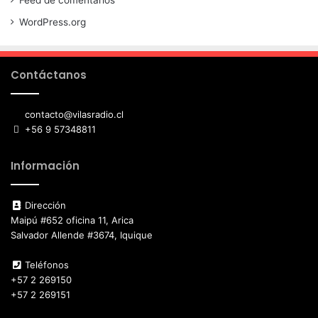
Feed de comentarios
WordPress.org
Contáctanos
contacto@vilasradio.cl
+56 9 57348811
Información
Dirección
Maipú #652 oficina 11, Arica
Salvador Allende #3674, Iquique
Teléfonos
+57 2 269150
+57 2 269151