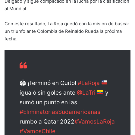
Delgado y sigue complicado en la lucha por la clasificación
al Mundial.
Con este resultado, La Roja quedó con la misión de buscar
un triunfo ante Colombia de Reinaldo Rueda la próxima
fecha.
🏟 ¡Terminó en Quito!
#LaRoja
igualó sin goles ante
@LaTri
y
sumó un punto en las
#EliminatoriasSudamericanas
rumbo a Qatar 2022
#VamosLaRoja
#VamosChile