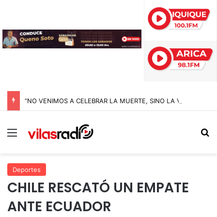
“NO VENIMOS A CELEBRAR LA MUERTE, SINO LA VIDA”: LA EMOTIVA ROMERÍA AL CEMENTERIO QUE MARCA EL CORAZÓN DE LA FIESTA DE SAN LORENZO
Menú
B
Deportes
CHILE RESCATÓ UN EMPATE
ANTE ECUADOR