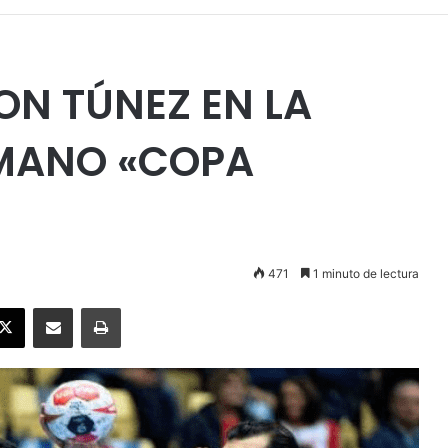
ON TÚNEZ EN LA
NMANO «COPA
471
1 minuto de lectura
ebook
X
Enviar vía email
Imprimir