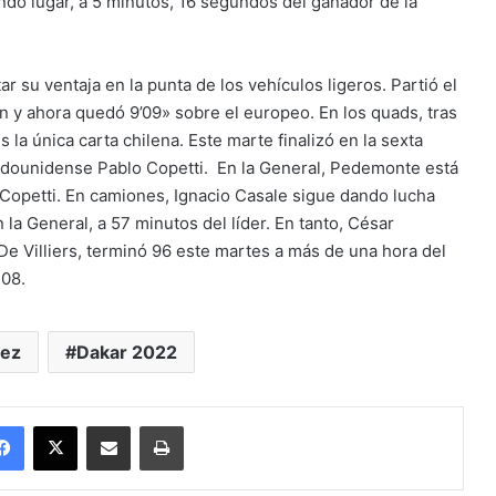
undo lugar, a 5 minutos, 16 segundos del ganador de la
ar su ventaja en la punta de los vehículos ligeros. Partió el
on y ahora quedó 9’09» sobre el europeo. En los quads, tras
la única carta chilena. Este marte finalizó en la sexta
stadounidense Pablo Copetti. En la General, Pedemonte está
o Copetti. En camiones, Ignacio Casale sigue dando lucha
 la General, a 57 minutos del líder. En tanto, César
e Villiers, terminó 96 este martes a más de una hora del
108.
pez
Dakar 2022
Facebook
X
Enviar vía email
Imprimir