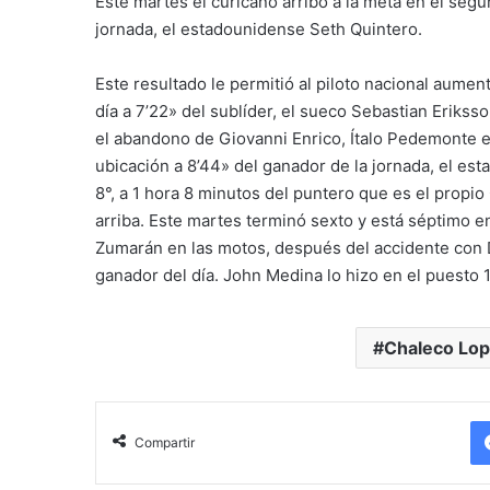
Este martes el curicano arribó a la meta en el seg
jornada, el estadounidense Seth Quintero.
Este resultado le permitió al piloto nacional aument
día a 7’22» del sublíder, el sueco Sebastian Erikss
el abandono de Giovanni Enrico, Ítalo Pedemonte es 
ubicación a 8’44» del ganador de la jornada, el e
8°, a 1 hora 8 minutos del puntero que es el propi
arriba. Este martes terminó sexto y está séptimo en
Zumarán en las motos, después del accidente con D
ganador del día. John Medina lo hizo en el puesto 
Chaleco Lo
Compartir