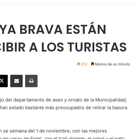
YA BRAVA ESTÁN
IBIR A LOS TURISTAS
612
Menos de un minuto
ebook
X
Enviar vía email
Imprimir
ajo del departamento de aseo y ornato de la Municipalidad,
han estado bastante más preocupados de retirar la basura
fin se semana del 1 de noviembre, con las mejores
en casa» de Entel, con el troll gigante, el robot y el pato