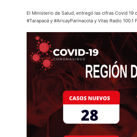
El Ministerio de Salud, entregó las cifras Covid 19
#Tarapacá y #AricayParinacota y Vilas Radio 100.1 F