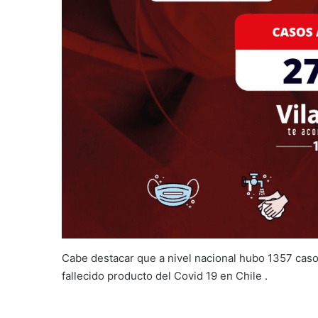
Cabe destacar que a nivel nacional hubo 1357 caso
fallecido producto del Covid 19 en Chile .