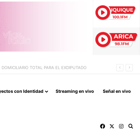
yectos con Identidad
Streaming en vivo
Señal en vivo
Facebook
X
Instag
Bu