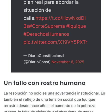
plan real para abordar la
situación de
calle.
https://t.co/HzwNxdDI
3s
#CorteSuprema
#Iquique
#DerechosHumanos
pic.twitter.com/X19VY5PXTr
— DiarioConstitucional
(@DiarioConst)
November 8, 2025
Un fallo con rostro humano
La resolución no solo es una advertencia institucional. Es
también el reflejo de una tensión social que Iquique
arrastra desde hace años: el aumento de la pobreza
urbana, la falta de vivienda y el abandono de zonas