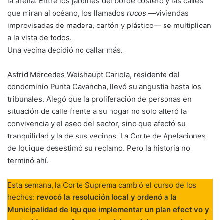
la arena. Entre los jardines del borde costero y las calles
que miran al océano, los llamados
rucos
—viviendas
improvisadas de madera, cartón y plástico— se multiplican
a la vista de todos.
Una vecina decidió no callar más.
Astrid Mercedes Weishaupt Cariola, residente del
condominio Punta Cavancha, llevó su angustia hasta los
tribunales. Alegó que la proliferación de personas en
situación de calle frente a su hogar no solo alteró la
convivencia y el aseo del sector, sino que afectó su
tranquilidad y la de sus vecinos. La Corte de Apelaciones
de Iquique desestimó su reclamo. Pero la historia no
terminó ahí.
Esta semana, la Corte Suprema cambió el curso de los
hechos:
revocó la resolución local y ordenó a la
Municipalidad de Iquique implementar un plan efectivo y