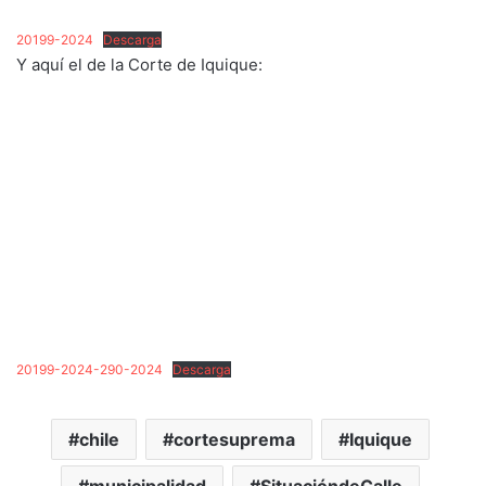
20199-2024
Descarga
Y aquí el de la Corte de Iquique:
20199-2024-290-2024
Descarga
chile
cortesuprema
Iquique
municipalidad
SituacióndeCalle