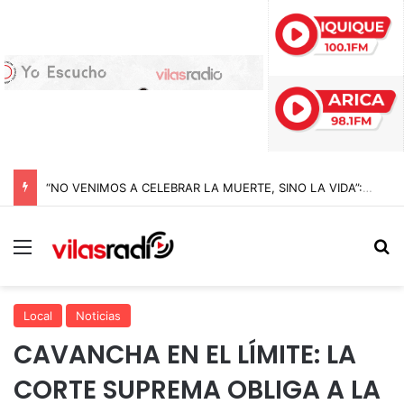
“NO VENIMOS A CELEBRAR LA MUERTE, SINO LA VIDA”: LA EMOTIVA ROMERÍA AL CEMENTERIO QUE MARCA EL CORAZÓN DE LA FIESTA DE SAN LORENZO
Menú
B
Local
Noticias
CAVANCHA EN EL LÍMITE: LA
CORTE SUPREMA OBLIGA A LA