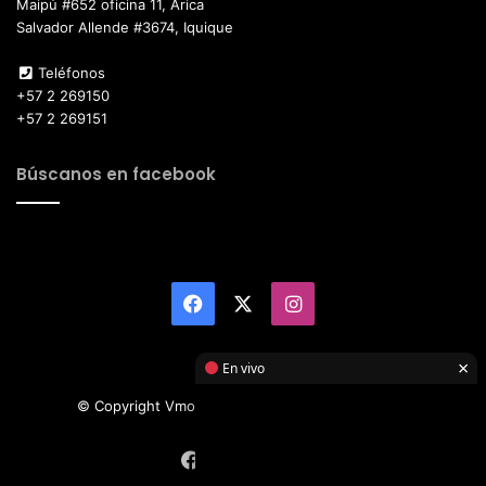
Maipú #652 oficina 11, Arica
Salvador Allende #3674, Iquique
Teléfonos
+57 2 269150
+57 2 269151
Búscanos en facebook
Facebook
X
Instagram
×
En vivo
© Copyright Vmotor TI 2026, All Rights Reserved
Facebook
X
Instagram