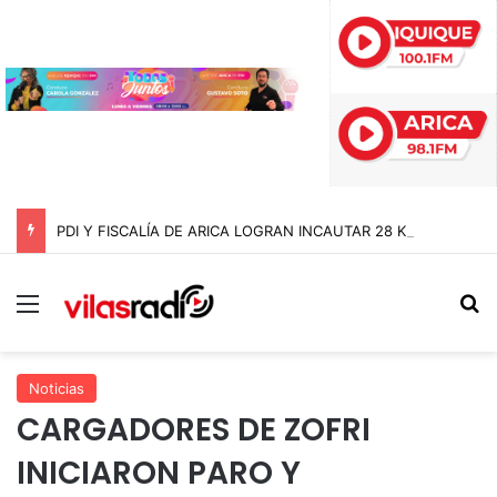
PDI Y FISCALÍA DE ARICA LOGRAN INCAUTAR 28 KILOS DE MARIHUANA OCULTOS EN UN CAMIÓN DE ALTO TONELAJE EN CHUNGARÁ
Menú
B
Noticias
CARGADORES DE ZOFRI
INICIARON PARO Y