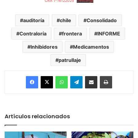
CRA 1-16122025
Descarga
auditoría
chile
Consolidado
Contraloría
frontera
INFORME
Inhibidores
Medicamentos
patrullaje
Facebook
X
WhatsApp
Telegram
Enviar vía email
Imprimir
Artículos relacionados