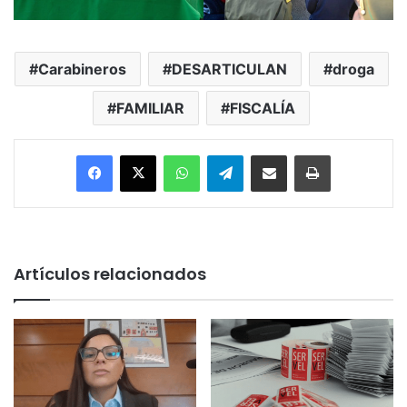
Carabineros
DESARTICULAN
droga
FAMILIAR
FISCALÍA
Facebook
X
WhatsApp
Telegram
Enviar vía email
Imprimir
Artículos relacionados