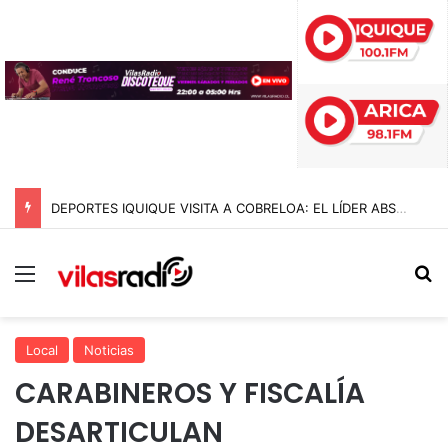
DEPORTES IQUIQUE VISITA A COBRELOA: EL LÍDER ABSOLUTO DE LA LIGA DE ASCENSO 2026
Menú
B
Local
Noticias
CARABINEROS Y FISCALÍA
DESARTICULAN