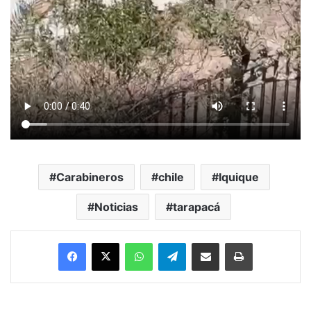
Carabineros
chile
Iquique
Noticias
tarapacá
Facebook
X
WhatsApp
Telegram
Enviar vía email
Imprimir