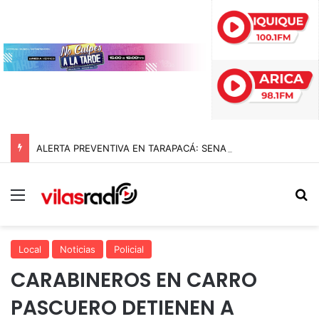
ALERTA PREVENTIVA EN TARAPACÁ: SENAPRED ORDENA EVACUAR LA RIBERA DEL RÍO EN SAN LORENZO POR RIESGO DE AUMENTO DEL CAUDAL
Menú
B
Local
Noticias
Policial
CARABINEROS EN CARRO
PASCUERO DETIENEN A