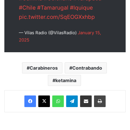
#Chile
#Tamarugal
#Iquique
pic.twitter.com/SqEOGXxhbp
— Vilas Radio (@VilasRadio)
January 15,
2025
Carabineros
Contrabando
ketamina
Facebook
X
WhatsApp
Telegram
Enviar vía email
Imprimir