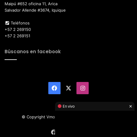
Maipú #652 oficina 11, Arica
Salvador Allende #3674, Iquique
Teléfonos
+57 2 269150
+57 2 269151
Búscanos en facebook
Facebook
X
Instagram
×
En vivo
© Copyright Vmotor TI 2026, All Rights Reserved
Facebook
X
Instagram