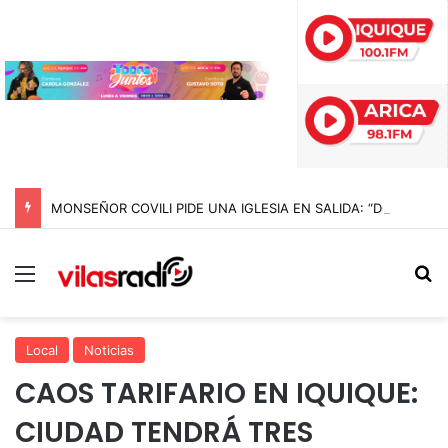
MONSEÑOR COVILI PIDE UNA IGLESIA EN SALIDA: “DONDE HAY UNA PERSONA CON NECESIDAD, ALLÍ ESTÁ LA IGLESIA”
Menú
B
Local
Noticias
CAOS TARIFARIO EN IQUIQUE:
CIUDAD TENDRÁ TRES