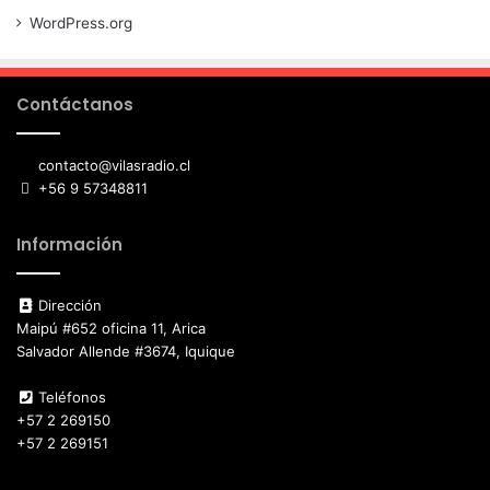
WordPress.org
Contáctanos
contacto@vilasradio.cl
+56 9 57348811
Información
Dirección
Maipú #652 oficina 11, Arica
Salvador Allende #3674, Iquique
Teléfonos
+57 2 269150
+57 2 269151