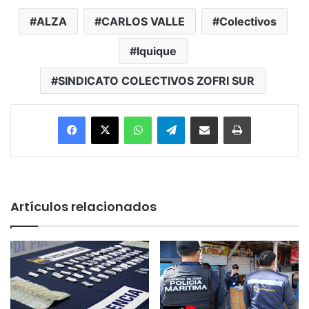
ALZA
CARLOS VALLE
Colectivos
Iquique
SINDICATO COLECTIVOS ZOFRI SUR
Facebook
X
WhatsApp
Telegram
Enviar vía email
Imprimir
Artículos relacionados