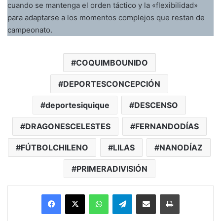
cuando se mantenga el orden táctico y la «flexibilidad»
para adaptarse a los momentos complejos que restan de
campeonato.
COQUIMBOUNIDO
DEPORTESCONCEPCIÓN
deportesiquique
DESCENSO
DRAGONESCELESTES
FERNANDODÍAS
FÚTBOLCHILENO
LILAS
NANODÍAZ
PRIMERADIVISIÓN
Facebook
X
WhatsApp
Telegram
Enviar vía email
Imprimir