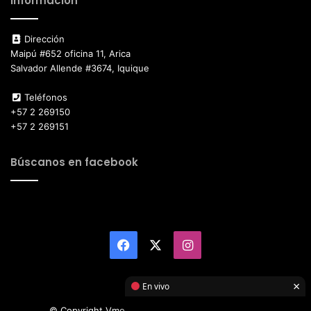
Información
Dirección
Maipú #652 oficina 11, Arica
Salvador Allende #3674, Iquique
Teléfonos
+57 2 269150
+57 2 269151
Búscanos en facebook
Facebook
X
Instagram
×
En vivo
© Copyright Vmotor TI 2026, All Rights Reserved