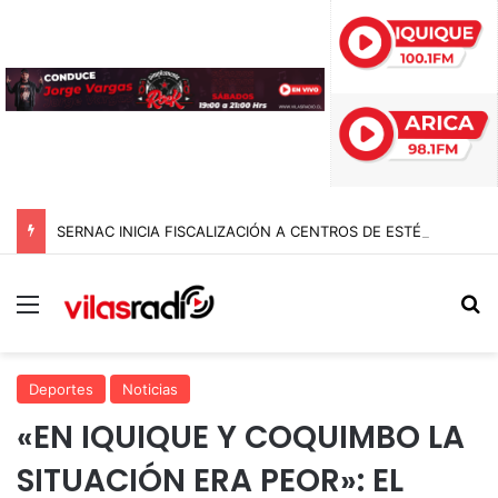
SERNAC INICIA FISCALIZACIÓN A CENTROS DE ESTÉTICA EN EL PAÍS E INTERVIENE EN TARAPACÁ: BUSCAN FRENAR RIESGOS Y PUBLICIDAD ENGAÑOSA
Menú
B
Deportes
Noticias
«EN IQUIQUE Y COQUIMBO LA
SITUACIÓN ERA PEOR»: EL