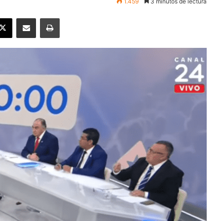
1.459
3 minutos de lectura
ebook
X
Enviar vía email
Imprimir