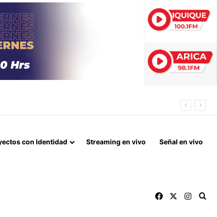
EDOR BIOCEÁNICO
yectos con Identidad
Streaming en vivo
Señal en vivo
Facebook
X
Instag
Bu