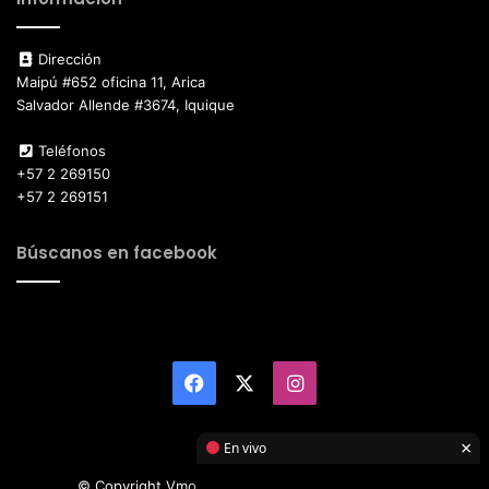
Dirección
Maipú #652 oficina 11, Arica
Salvador Allende #3674, Iquique
Teléfonos
+57 2 269150
+57 2 269151
Búscanos en facebook
Facebook
X
Instagram
×
En vivo
© Copyright Vmotor TI 2026, All Rights Reserved