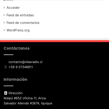
Acceder
Feed de entradas
Feed de comentarios
WordPress.org
Contáctanos
contacto@vilasradio.cl
+56 9 57348811
Información
Dirección
Maipú #652 oficina 11, Arica
Salvador Allende #3674, Iquique