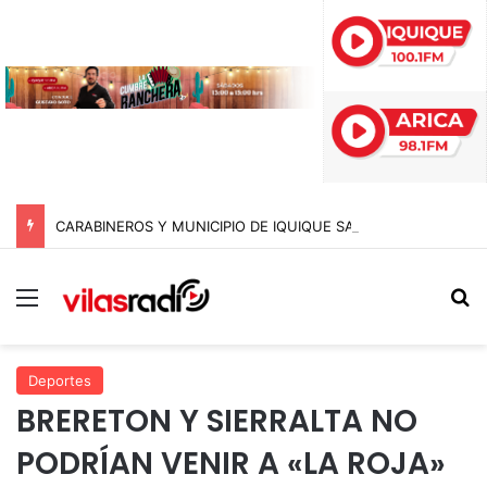
CARABINEROS Y MUNICIPIO DE IQUIQUE SACAN DE CIRCULACIÓN 10 MOTOCICLETAS Y DETIENEN A SEIS SUJETOS EN FISCALIZACIÓN NOCTURNA
Menú
B
Deportes
BRERETON Y SIERRALTA NO
PODRÍAN VENIR A «LA ROJA»