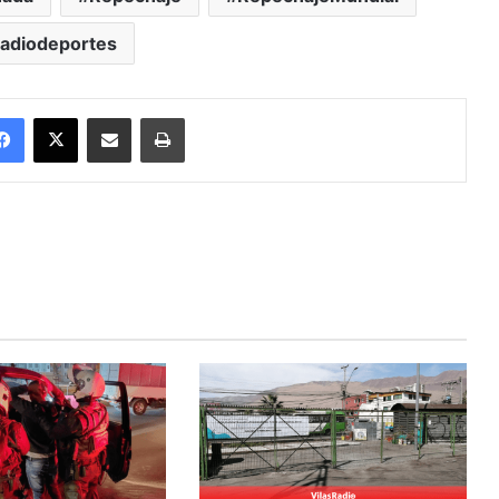
radiodeportes
Facebook
X
Enviar vía email
Imprimir