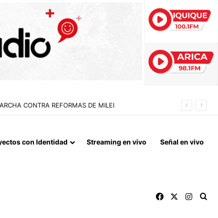
 LA NORMALIZACIÓN DE VÍNCULOS BILATERALES
yectos con Identidad
Streaming en vivo
Señal en vivo
Facebook
X
Instag
Bu