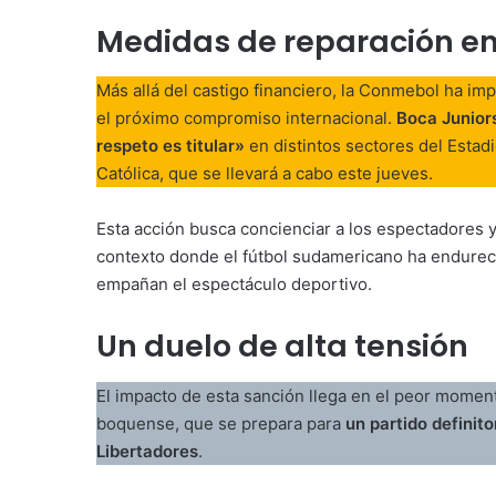
Medidas de reparación en
Más allá del castigo financiero, la Conmebol ha im
el próximo compromiso internacional.
Boca Juniors
respeto es titular»
en distintos sectores del Estad
Católica, que se llevará a cabo este jueves.
Esta acción busca concienciar a los espectadores 
contexto donde el fútbol sudamericano ha endureci
empañan el espectáculo deportivo.
Un duelo de alta tensión
El impacto de esta sanción llega en el peor moment
boquense, que se prepara para
un partido definito
Libertadores
.