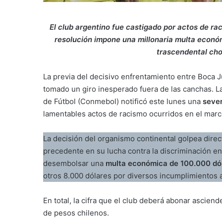
El club argentino fue castigado por actos de ra
resolución impone una millonaria multa econó
trascendental cho
La previa del decisivo enfrentamiento entre Boca J
tomado un giro inesperado fuera de las canchas. L
de Fútbol (Conmebol) notificó este lunes una
sever
lamentables actos de racismo ocurridos en el marc
La decisión del organismo continental golpea dire
precedente en su lucha contra la discriminación en
desembolsar una
multa económica de 100.000 dó
otros 8.000 dólares por diversos incumplimientos a
En total, la cifra que el club deberá abonar asciend
de pesos chilenos.