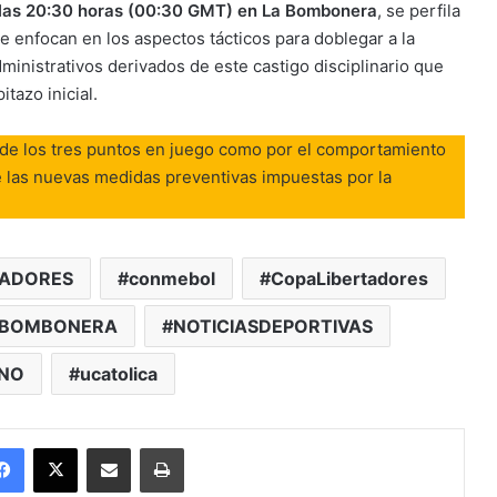
 las 20:30 horas (00:30 GMT) en La Bombonera
, se perfila
e enfocan en los aspectos tácticos para doblegar a la
ministrativos derivados de este castigo disciplinario que
itazo inicial.
a de los tres puntos en juego como por el comportamiento
de las nuevas medidas preventivas impuestas por la
TADORES
conmebol
CopaLibertadores
BOMBONERA
NOTICIASDEPORTIVAS
NO
ucatolica
Facebook
X
Enviar vía email
Imprimir