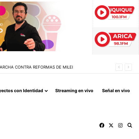
 LA NORMALIZACIÓN DE VÍNCULOS BILATERALES
yectos con Identidad
Streaming en vivo
Señal en vivo
Facebook
X
Instag
Bu