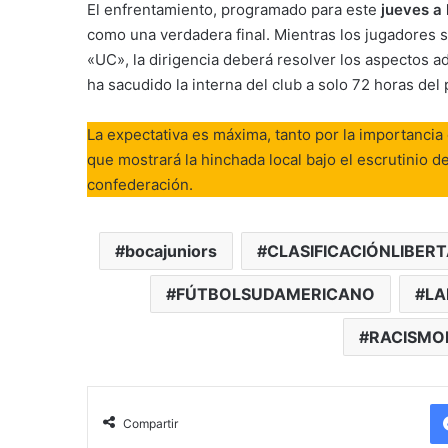
El enfrentamiento, programado para este
jueves a
como una verdadera final. Mientras los jugadores s
«UC», la dirigencia deberá resolver los aspectos ad
ha sacudido la interna del club a solo 72 horas del p
La expectativa es máxima, tanto por la importanci
que mostrará la hinchada local bajo el escrutinio 
confederación.
bocajuniors
CLASIFICACIÓNLIBER
FÚTBOLSUDAMERICANO
LA
RACISMO
Compartir