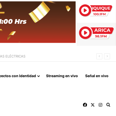
 FIN DEL BLOQUEO Y REPARACIONES DE GUERRA
yectos con Identidad
Streaming en vivo
Señal en vivo
Facebook
X
Instag
Bu