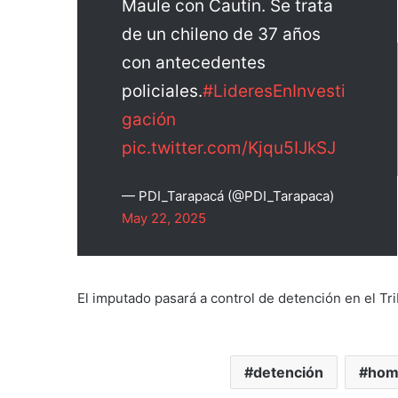
Maule con Cautín. Se trata
de un chileno de 37 años
con antecedentes
policiales.
#LideresEnInvesti
gación
pic.twitter.com/Kjqu5IJkSJ
— PDI_Tarapacá (@PDI_Tarapaca)
May 22, 2025
El imputado pasará a control de detención en el Tri
detención
homi