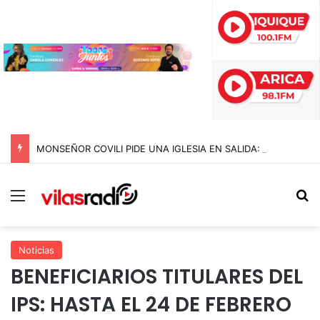
MONSEÑOR COVILI PIDE UNA IGLESIA EN SALIDA: “DONDE HAY UNA PERSONA CON NECESIDAD, ALLÍ ESTÁ LA IGLESIA”
Menú
B
Noticias
BENEFICIARIOS TITULARES DEL
IPS: HASTA EL 24 DE FEBRERO