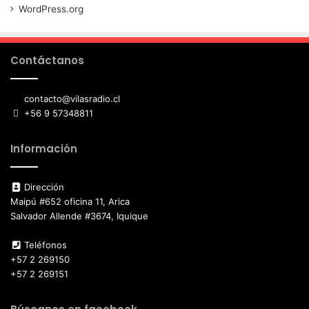
WordPress.org
Contáctanos
contacto@vilasradio.cl
+56 9 57348811
Información
Dirección
Maipú #652 oficina 11, Arica
Salvador Allende #3674, Iquique
Teléfonos
+57 2 269150
+57 2 269151