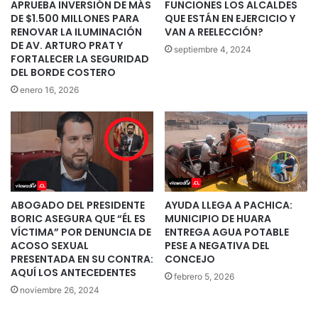
APRUEBA INVERSIÓN DE MÁS
FUNCIONES LOS ALCALDES
DE $1.500 MILLONES PARA
QUE ESTÁN EN EJERCICIO Y
RENOVAR LA ILUMINACIÓN
VAN A REELECCIÓN?
DE AV. ARTURO PRAT Y
septiembre 4, 2024
FORTALECER LA SEGURIDAD
DEL BORDE COSTERO
enero 16, 2026
ABOGADO DEL PRESIDENTE
AYUDA LLEGA A PACHICA:
BORIC ASEGURA QUE “ÉL ES
MUNICIPIO DE HUARA
VÍCTIMA” POR DENUNCIA DE
ENTREGA AGUA POTABLE
ACOSO SEXUAL
PESE A NEGATIVA DEL
PRESENTADA EN SU CONTRA:
CONCEJO
AQUÍ LOS ANTECEDENTES
febrero 5, 2026
noviembre 26, 2024