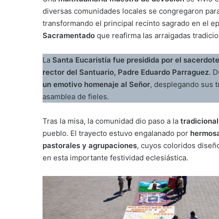
diversas comunidades locales se congregaron para 
transformando el principal recinto sagrado en el e
Sacramentado
que reafirma las arraigadas tradicio
La
Santa Eucaristía fue presidida por el sacerdot
rector del Santuario, Padre Eduardo Parraguez
. D
un emotivo homenaje al Señor
, desplegando sus tr
asamblea de fieles.
Tras la misa, la comunidad dio paso a la
tradiciona
pueblo. El trayecto estuvo engalanado por
hermosa
pastorales y agrupaciones
, cuyos coloridos diseñ
en esta importante festividad eclesiástica.