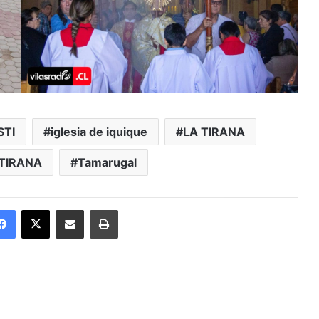
STI
iglesia de iquique
LA TIRANA
TIRANA
Tamarugal
Facebook
X
Enviar vía email
Imprimir