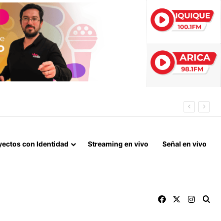
 ESTE AÑO
yectos con Identidad
Streaming en vivo
Señal en vivo
Facebook
X
Instag
Bu