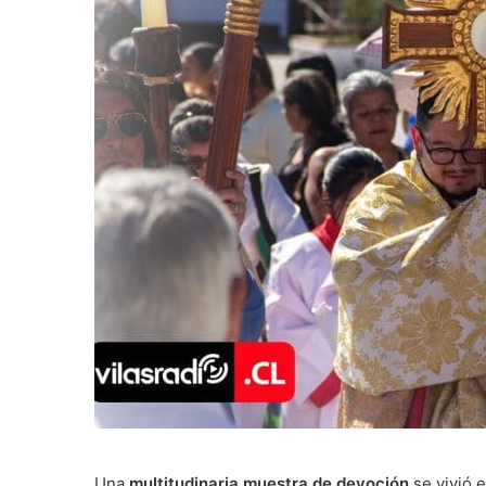
Una
multitudinaria muestra de devoción
se vivió e