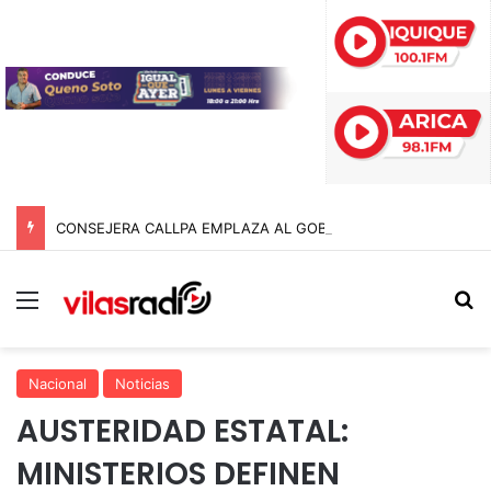
CONSEJERA CALLPA EMPLAZA AL GOBERNADOR POR COMPROMISOS CON EL SECTOR AGRÍCOLA DE TARAPACÁ
Menú
B
Nacional
Noticias
AUSTERIDAD ESTATAL:
MINISTERIOS DEFINEN