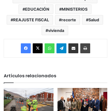
EDUCACIÓN
MINISTERIOS
REAJUSTE FISCAL
recorte
Salud
vivienda
Facebook
X
WhatsApp
Telegram
Enviar vía email
Imprimir
Artículos relacionados