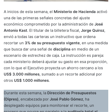
A inicios de esta semana, el
Ministerio de Hacienda
activó
una de las primeras señales concretas del ajuste
económico comprometido por la administración de
José
Antonio Kast
. El titular de la billetera fiscal,
Jorge Quiroz
,
envió a todas las carteras un instructivo que ordena
recortar un
3% de su presupuesto vigente
, en una medida
que busca dar una señal de
disciplina
en medio de un
escenario de estrechez de caja. La instrucción es pareja:
cada ministerio deberá ajustar su gasto en esa proporción,
con lo que el Ejecutivo proyecta un ahorro cercano a los
US$ 3.000 millones
, sumado a un recorte adicional por
otros
US$ 1.000 millones
.
Durante esta semana, la
Dirección de Presupuestos
(Dipres)
, encabezada por
José Pablo Gómez
, ha
desplegado equipos para monitorear el recorte, un
proceso que ocurre en paralelo a la
auditoría total al