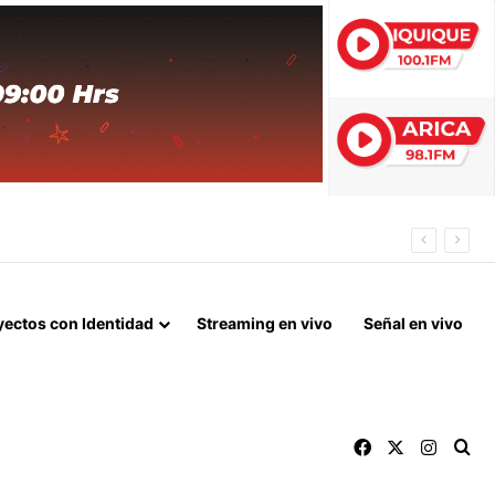
 FIN DEL BLOQUEO Y REPARACIONES DE GUERRA
yectos con Identidad
Streaming en vivo
Señal en vivo
Facebook
X
Instag
Bu