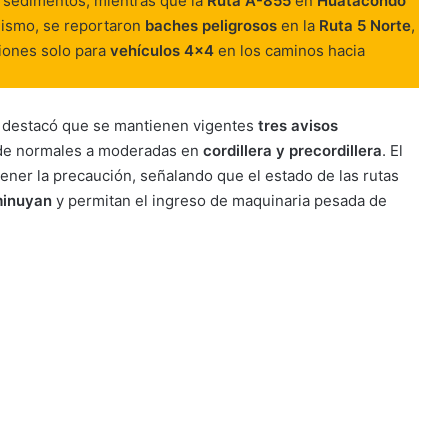
sedimentos, mientras que la
Ruta A-855
en
Huatacondo
imismo, se reportaron
baches peligrosos
en la
Ruta 5 Norte
,
ciones solo para
vehículos 4×4
en los caminos hacia
, destacó que se mantienen vigentes
tres avisos
s de normales a moderadas en
cordillera y precordillera
. El
tener la precaución, señalando que el estado de las rutas
minuyan
y permitan el ingreso de maquinaria pesada de