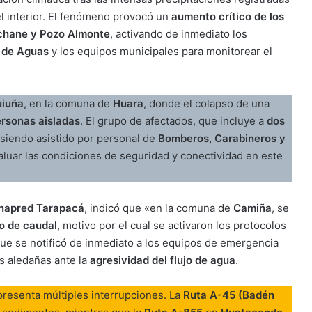
 interior. El fenómeno provocó un
aumento crítico de los
chane y Pozo Almonte
, activando de inmediato los
 de Aguas
y los equipos municipales para monitorear el
iuña
, en la comuna de
Huara
, donde el colapso de una
ersonas aisladas
. El grupo de afectados, que incluye a
dos
á siendo asistido por personal de
Bomberos, Carabineros y
aluar las condiciones de seguridad y conectividad en este
Senapred Tarapacá
, indicó que «en la comuna de
Camiña
, se
o de caudal
, motivo por el cual se activaron los protocolos
que se notificó de inmediato a los equipos de emergencia
as aledañas ante la
agresividad del flujo de agua
.
resenta múltiples interrupciones. La
Ruta A-45 (Badén