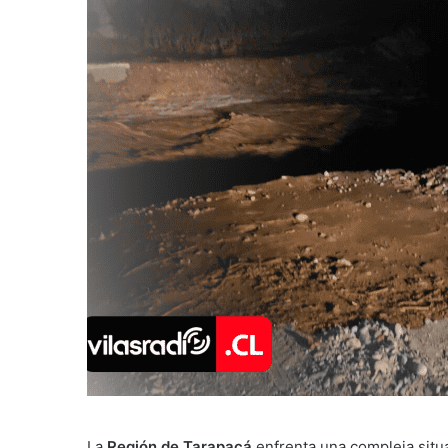
La
Región de Tarapacá
enfrenta una compleja situa