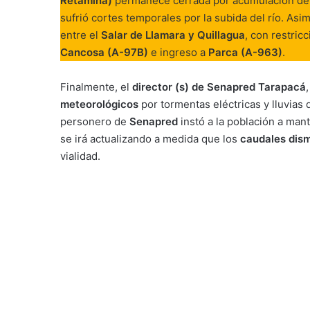
Retamiña)
permanece cerrada por acumulación de 
sufrió cortes temporales por la subida del río. As
entre el
Salar de Llamara y Quillagua
, con restric
Cancosa (A-97B)
e ingreso a
Parca (A-963)
.
Finalmente, el
director (s) de Senapred Tarapacá
meteorológicos
por tormentas eléctricas y lluvia
personero de
Senapred
instó a la población a man
se irá actualizando a medida que los
caudales dis
vialidad.