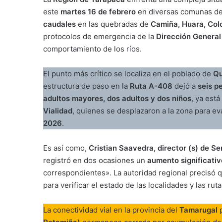
este
martes 16 de febrero
en diversas comunas del
caudales
en las quebradas de
Camiña, Huara, Col
protocolos de emergencia de la
Dirección General
comportamiento de los ríos.
El punto más crítico se localiza en el poblado de
Qu
estructura de paso en la
Ruta A-408
dejó a
seis p
adultos mayores, dos adultos y dos niños
, ya est
Vialidad
, quienes se desplazaron a la zona para ev
2026
.
Es así como,
Cristian Saavedra, director (s) de 
registró en dos ocasiones un
aumento significativ
correspondientes». La autoridad regional precisó 
para verificar el estado de las localidades y las rut
La conectividad vial en la provincia del
Tamarugal
p