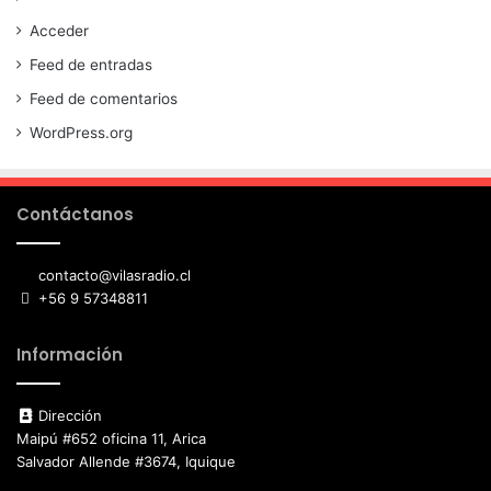
Acceder
Feed de entradas
Feed de comentarios
WordPress.org
Contáctanos
contacto@vilasradio.cl
+56 9 57348811
Información
Dirección
Maipú #652 oficina 11, Arica
Salvador Allende #3674, Iquique