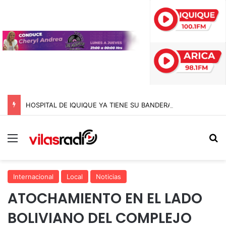
HOSPITAL DE IQUIQUE YA TIENE SU BANDERA DE SAN LORENZO: FUE BENDECIDA POR EL CAPELLÁN Y CONFECCIONADA EN EL MISMO RECINTO
Menú
B
Internacional
Local
Noticias
ATOCHAMIENTO EN EL LADO
BOLIVIANO DEL COMPLEJO