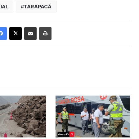
IAL
TARAPACÁ
Facebook
X
Enviar vía email
Imprimir