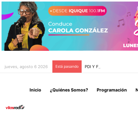
jueves, agosto 6 2026
Está pasando
PDI Y FISCALÍA DE ARIC
Inicio
¿Quiénes Somos?
Programación
N