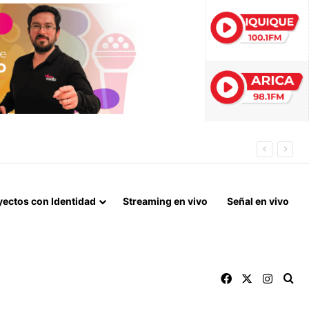
N DE ALTO TONELAJE EN CHUNGARÁ
yectos con Identidad
Streaming en vivo
Señal en vivo
Facebook
X
Instag
Bu