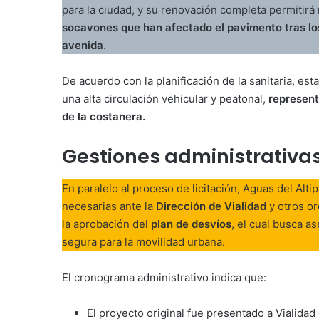
para la ciudad, y su renovación completa permitirá 
socavones que han afectado el pavimento tras lo
avenida
.
De acuerdo con la planificación de la sanitaria, es
una alta circulación vehicular y peatonal,
represent
de la costanera.
Gestiones administrativas
En paralelo al proceso de licitación, Aguas del Alt
necesarias ante la
Dirección de Vialidad
y otros o
la aprobación del
plan de desvíos
, el cual busca a
segura para la movilidad urbana.
El cronograma administrativo indica que:
El proyecto original fue presentado a Vialida