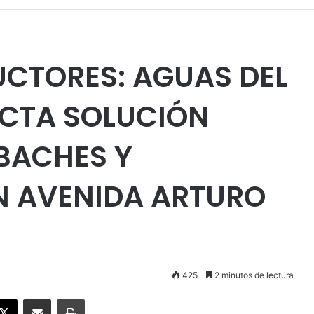
CTORES: AGUAS DEL
ECTA SOLUCIÓN
 BACHES Y
N AVENIDA ARTURO
425
2 minutos de lectura
ebook
X
Enviar vía email
Imprimir