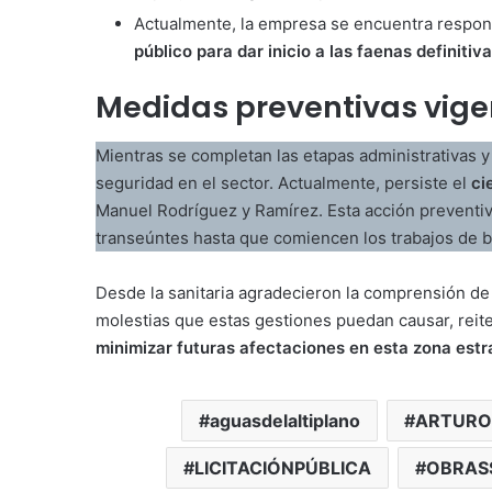
Actualmente, la empresa se encuentra respon
público para dar inicio a las faenas definitiva
Medidas preventivas vige
Mientras se completan las etapas administrativas 
seguridad en el sector. Actualmente, persiste el
ci
Manuel Rodríguez y Ramírez. Esta acción preventiv
transeúntes hasta que comiencen los trabajos de b
Desde la sanitaria agradecieron la comprensión de 
molestias que estas gestiones puedan causar, reite
minimizar futuras afectaciones en esta zona estra
aguasdelaltiplano
ARTURO
LICITACIÓNPÚBLICA
OBRAS