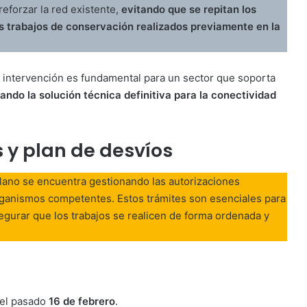
reforzar la red existente,
evitando que se repitan los
s trabajos de conservación realizados previamente en la
ta intervención es fundamental para un sector que soporta
ando la solución técnica definitiva para la conectividad
 y plan de desvíos
iplano se encuentra gestionando las autorizaciones
rganismos competentes. Estos trámites son esenciales para
segurar que los trabajos se realicen de forma ordenada y
d el pasado
16 de febrero
.