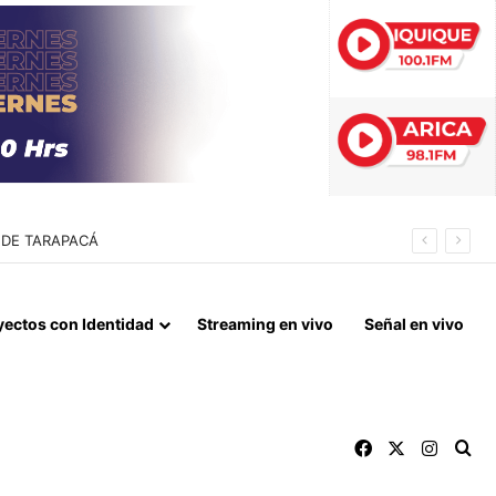
EDOR BIOCEÁNICO
yectos con Identidad
Streaming en vivo
Señal en vivo
Facebook
X
Instag
Bu