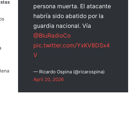
istas
persona muerta. El atacante
habría sido abatido por la
os
guardia nacional. Vía
@BluRadioCo
pic.twitter.com/YxKV8DSx4
a
V
plena
— Ricardo Ospina (@ricarospina)
April 20, 2026