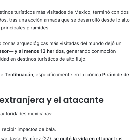
stinos turísticos más visitados de México, terminó con dos
dos, tras una acción armada que se desarrolló desde lo alto
 principales pirámides.
s zonas arqueológicas más visitadas del mundo dejó un
resor— y al menos 13 heridos
, generando conmoción
ad en destinos turísticos de alto flujo.
 de
Teotihuacán
, específicamente en la icónica
Pirámide de
 extranjera y el atacante
 autoridades mexicanas:
 recibir impactos de bala.
César Jasso Ramírez (27),
se quitó la vida en el lugar
tras