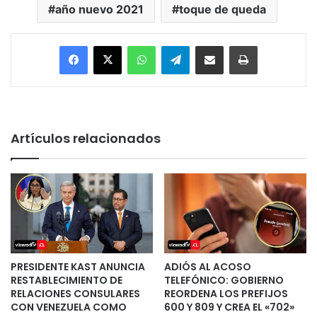
año nuevo 2021
toque de queda
Facebook
X
WhatsApp
Telegram
Enviar vía email
Imprimir
Artículos relacionados
PRESIDENTE KAST ANUNCIA
ADIÓS AL ACOSO
RESTABLECIMIENTO DE
TELEFÓNICO: GOBIERNO
RELACIONES CONSULARES
REORDENA LOS PREFIJOS
CON VENEZUELA COMO
600 Y 809 Y CREA EL «702»