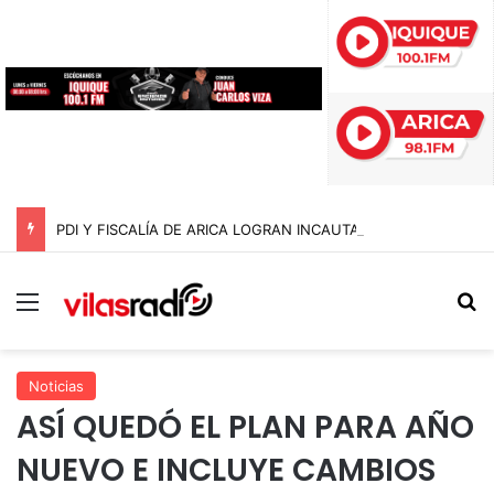
PDI Y FISCALÍA DE ARICA LOGRAN INCAUTAR 28 KILOS DE MARIHUANA OCULTOS EN UN CAMIÓN DE ALTO TONELAJE EN CHUNGARÁ
Menú
B
Noticias
ASÍ QUEDÓ EL PLAN PARA AÑO
NUEVO E INCLUYE CAMBIOS