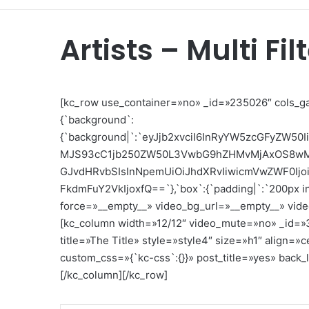
Artists – Multi Fil
[kc_row use_container=»no» _id=»235026″ cols_ga
{`background`:
{`background|`:`eyJjb2xvciI6InRyYW5zcGFyZW50I
MJS93cC1jb250ZW50L3VwbG9hZHMvMjAxOS8wMy9
GJvdHRvbSIsInNpemUiOiJhdXRvIiwicmVwZWF0Ij
FkdmFuY2VkIjoxfQ==`},`box`:{`padding|`:`200px inh
force=»__empty__» video_bg_url=»__empty__» vid
[kc_column width=»12/12″ video_mute=»no» _id=»3
title=»The Title» style=»style4″ size=»h1″ align
custom_css=»{`kc-css`:{}}» post_title=»yes» back_
[/kc_column][/kc_row]