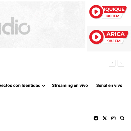
 QUE MARCA EL CORAZÓN DE LA FIESTA DE SAN LORENZO
yectos con Identidad
Streaming en vivo
Señal en vivo
Facebook
X
Instag
Bu