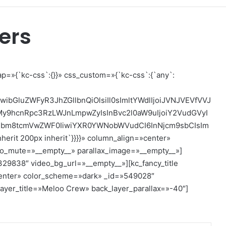
ters
p=»{`kc-css`:{}}» css_custom=»{`kc-css`:{`any`:
iwibGluZWFyR3JhZGllbnQiOlsiIl0sImltYWdlIjoiJVNJVEVfVVJ
hcnRpc3RzLWJnLmpwZyIsInBvc2l0aW9uIjoiY2VudGVyI
oibm8tcmVwZWF0IiwiYXR0YWNobWVudCI6InNjcm9sbCIsIm
erit 200px inherit`}}}}» column_align=»center»
eo_mute=»__empty__» parallax_image=»__empty__»]
29838″ video_bg_url=»__empty__»][kc_fancy_title
=»center» color_scheme=»dark» _id=»549028″
layer_title=»Meloo Crew» back_layer_parallax=»-40″]