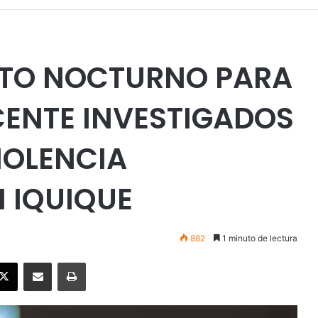
STO NOCTURNO PARA
CENTE INVESTIGADOS
IOLENCIA
N IQUIQUE
882
1 minuto de lectura
ebook
X
Enviar vía email
Imprimir