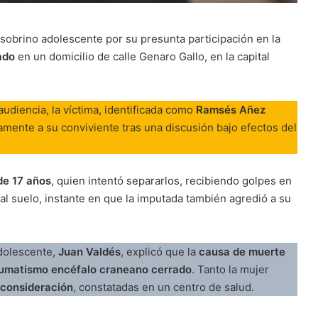
 sobrino adolescente por su presunta participación en la
ado
en un domicilio de calle Genaro Gallo, en la capital
udiencia, la víctima, identificada como
Ramsés Añez
camente a su conviviente tras una discusión bajo efectos del
 de 17 años
, quien intentó separarlos, recibiendo golpes en
al suelo, instante en que la imputada también agredió a su
Adolescente,
Juan Valdés
, explicó que la
causa de muerte
raumatismo encéfalo craneano cerrado
. Tanto la mujer
 consideración
, constatadas en un centro de salud.