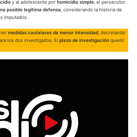
icidio
y al adolescente por
homicidio simple
, el persecutor
na posible legítima defensa
, considerando la historia de
os imputados.
oner
medidas cautelares de menor intensidad
, decretando
ra los dos investigados. El
plazo de investigación
quedó