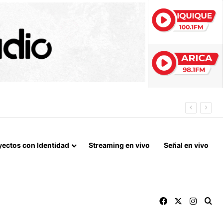
N DE ALTO TONELAJE EN CHUNGARÁ
yectos con Identidad
Streaming en vivo
Señal en vivo
Facebook
X
Instag
Bu