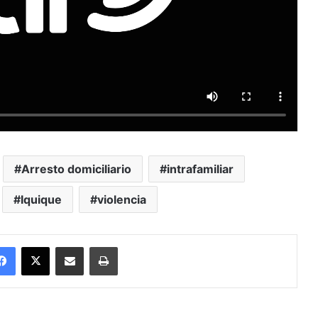
Arresto domiciliario
intrafamiliar
Iquique
violencia
Facebook
X
Enviar vía email
Imprimir