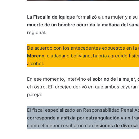
La
Fiscalía de Iquique
formalizó a una mujer y a su
muerte de un hombre ocurrida la mañana del sáb
regional.
De acuerdo con los antecedentes expuestos en la a
Moreno
, ciudadano boliviano, habría agredido físi
alcohol.
En ese momento, intervino el
sobrino de la mujer,
el rostro. El forcejeo derivó en que ambos cayeran 
pareja.
El fiscal especializado en Responsabilidad Penal 
corresponde a asfixia por estrangulación y un t
como el menor resultaron con
lesiones de diversa