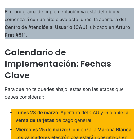
El cronograma de implementación ya está definido y
comenzará con un hito clave este lunes: la apertura del
Centro de Atención al Usuario (CAU)
, ubicado en
Arturo
Prat #511
.
Calendario de
Implementación: Fechas
Clave
Para que no te quedes abajo, estas son las etapas que
debes considerar:
Lunes 23 de marzo:
Apertura del CAU y
inicio de la
venta de tarjetas
de pago general.
Miércoles 25 de marzo:
Comienza la
Marcha Blanca
.
Los validadores electrónicos estarán operativos en