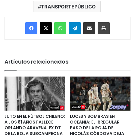
TRANSPORTEPÚBLICO
Facebook
X
WhatsApp
Telegram
Enviar vía email
Imprimir
Artículos relacionados
LUTO EN EL FÚTBOL CHILENO:
LUCES Y SOMBRAS EN
A LOS 81 AÑOS FALLECE
OCEANÍA: EL IRREGULAR
ORLANDO ARAVENA, EX DT
PASO DE LA ROJA DE
DE LA ROJA SUBCAMPEONA
NICOLÁS CÓRDOVA DEJA