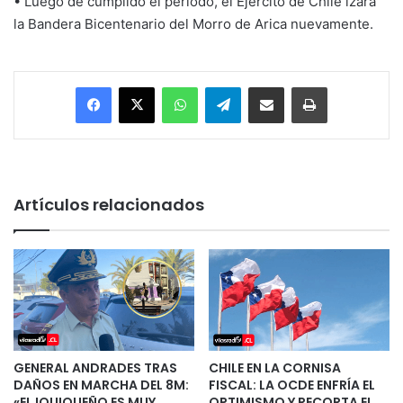
• Luego de cumplido el periodo, el Ejército de Chile izará
la Bandera Bicentenario del Morro de Arica nuevamente.
Facebook
X
WhatsApp
Telegram
Enviar vía email
Imprimir
Artículos relacionados
GENERAL ANDRADES TRAS
CHILE EN LA CORNISA
DAÑOS EN MARCHA DEL 8M:
FISCAL: LA OCDE ENFRÍA EL
«EL IQUIQUEÑO ES MUY
OPTIMISMO Y RECORTA EL