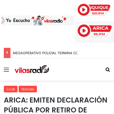
MEGAOPERATIVO POLICIAL TERMINA CON 15 DETENIDOS Y SIETE NOTIFICACIONES DE EXPULSIÓN DE EXTRANJEROS EN TARAPACÁ
Menú
B
Local
Noticias
ARICA: EMITEN DECLARACIÓN
PÚBLICA POR RETIRO DE