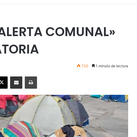
«ALERTA COMUNAL»
ATORIA
730
1 minuto de lectura
ebook
X
Enviar vía email
Imprimir