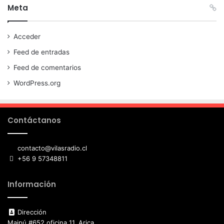
Meta
Acceder
Feed de entradas
Feed de comentarios
WordPress.org
Contáctanos
contacto@vilasradio.cl
+56 9 57348811
Información
Dirección
Maipú #652 oficina 11, Arica