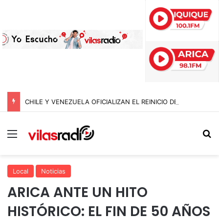
CHILE Y VENEZUELA OFICIALIZAN EL REINICIO DE RELACIONES CONSULARES Y AVANZAN HACIA LA NORMALIZACIÓN DE VÍNCULOS BILATERALES
Menú
B
Local
Noticias
ARICA ANTE UN HITO
HISTÓRICO: EL FIN DE 50 AÑOS