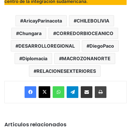
centro de la integración sudamericana
.
AricayParinacota
CHILEBOLIVIA
Chungara
CORREDORBIOCEANICO
DESARROLLOREGIONAL
DiegoPaco
Diplomacia
MACROZONANORTE
RELACIONESEXTERIORES
Facebook
X
WhatsApp
Telegram
Enviar vía email
Imprimir
Artículos relacionados