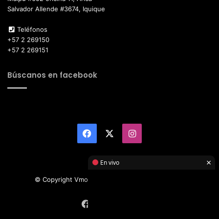
Salvador Allende #3674, Iquique
Teléfonos
+57 2 269150
+57 2 269151
Búscanos en facebook
Facebook
X
Instagram
×
En vivo
© Copyright Vmotor TI 2026, All Rights Reserved
Facebook
X
Instagram