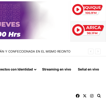
REGULARES EN CHILE CON UNA BAJA DEL 89% EN 2026
yectos con Identidad
Streaming en vivo
Señal en vivo
Facebook
X
Instag
Bu