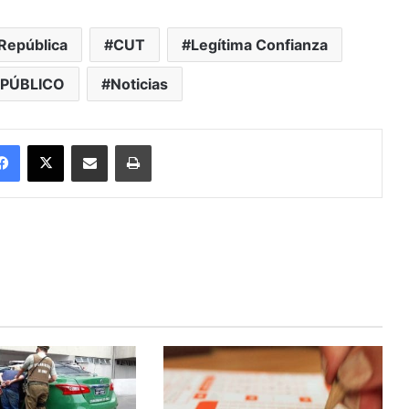
 República
CUT
Legítima Confianza
 PÚBLICO
Noticias
Facebook
X
Enviar vía email
Imprimir