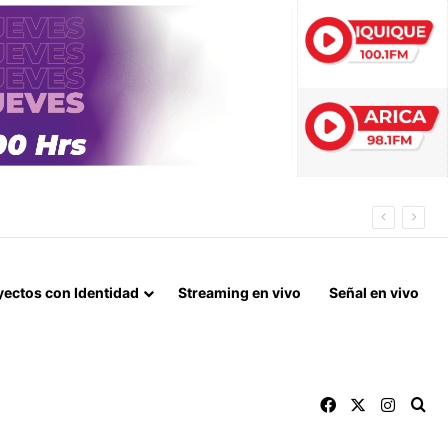
IDAS ESTIVALES EN ARICA Y PARINACOTA
yectos con Identidad
Streaming en vivo
Señal en vivo
Facebook
X
Instag
Bu