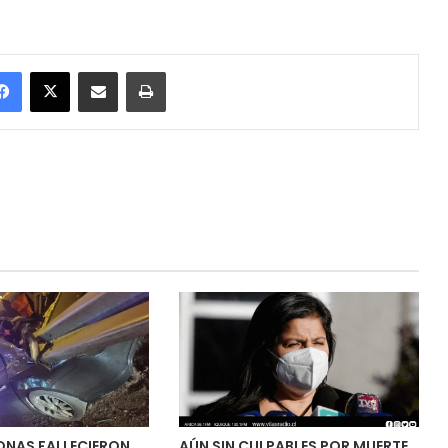
Facebook
X
Enviar vía email
Imprimir
ONAS FALLECIERON
AÚN SIN CULPABLES POR MUERTE