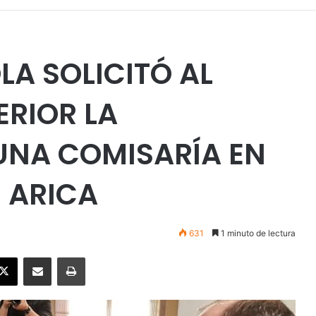
LA SOLICITÓ AL
ERIOR LA
UNA COMISARÍA EN
E ARICA
631
1 minuto de lectura
ebook
X
Enviar vía email
Imprimir